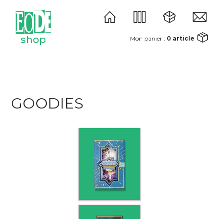
shop
Mon panier :
0
article
univers
studio
GOODIES
éditions